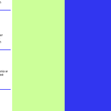
h
ler
o
h
ania w
tek