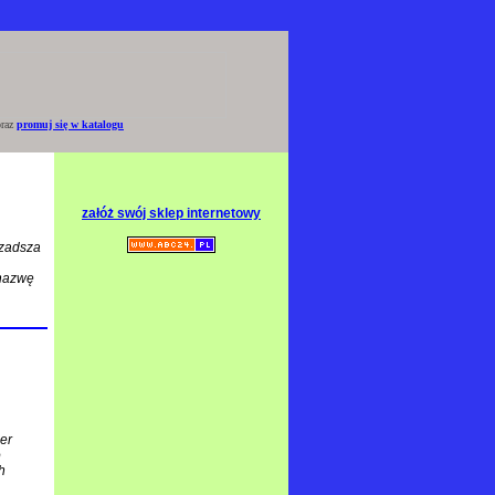
raz
promuj się w katalogu
załóż swój sklep internetowy
rzadsza
 nazwę
ler
o
h