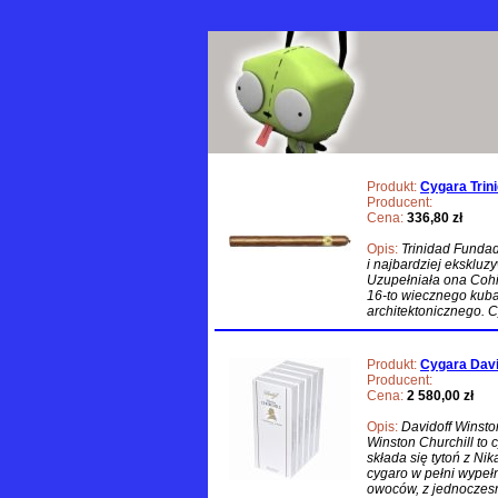
Produkt:
Cygara Trin
Producent:
Cena:
336,80 zł
Opis:
Trinidad Funda
i najbardziej eksklu
Uzupełniała ona Cohi
16-to wiecznego kub
architektonicznego. Cy
Produkt:
Cygara David
Producent:
Cena:
2 580,00 zł
Opis:
Davidoff Winsto
Winston Churchill to c
składa się tytoń z Nik
cygaro w pełni wypeł
owoców, z jednocze