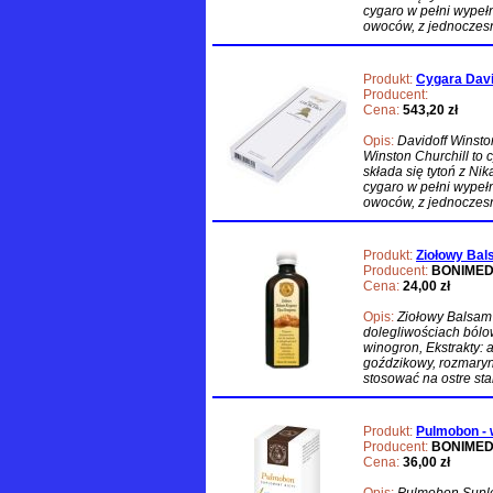
cygaro w pełni wypeł
owoców, z jednocze
Produkt:
Cygara David
Producent:
Cena:
543,20 zł
Opis:
Davidoff Winsto
Winston Churchill to c
składa się tytoń z Nik
cygaro w pełni wypeł
owoców, z jednocze
Produkt:
Ziołowy Bal
Producent:
BONIME
Cena:
24,00 zł
Opis:
Ziołowy Balsam
dolegliwościach bólo
winogron, Ekstrakty: 
goździkowy, rozmaryn
stosować na ostre sta
Produkt:
Pulmobon - 
Producent:
BONIME
Cena:
36,00 zł