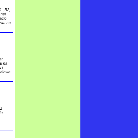
 , B2,
nnej
adto
ywa na
at
mu na
 i
widłowe
 z
ie