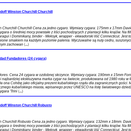
off Winston Churchill Churchill
n Churchill Churchill Cena za jedno cygaro. Wymiary cygara: 175mm x 17mm Davi
ygara o średniej mocy powstałe z liści pochodzących z plantacji kilku krajów. Na fil
aragui i Dominikany, binder - Meksyk, wrapper - ekwadorski liść Connecticut. Jest t
nione smakiem na każdym poziomie palenia. Wyczuwalne są nuty cedru, suszonyc
snym zachowan
(
...
)
idad Fundadores (24 cygara)
dores. Cena 24 cygara w ozdobnej skrzynce. Wymiary cygara: 190mm x 15mm For
i najbardziej ekskluzywna marka cygar na świecie, produkowana od 1980 roku w 
ła ona Cohibę jako oficjalny prezent kubańskiego rządu dla zagranicznych gości. 
ecznego kubańskiego miasta, wpisanego przez UNESCO na listę światowego dzied
gara 'Trini
(
...
)
doff Winston Churchill Robusto
on Churchill Robusto Cena za jedno cygaro. Wymiary cygara: 132mm x 18mm. Davi
ygara o średniej mocy powstałe z liści pochodzących z plantacji kilku krajów. Na fil
aragui i Dominikany, binder - Meksyk, wrapper - ekwadorski liść Connecticut. Jest t