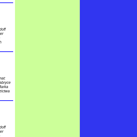
doff
ler
o
h
mat:
fabryce
Marka
zictwa
doff
ler
o