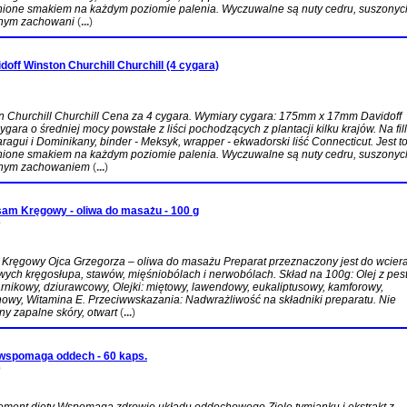
nione smakiem na każdym poziomie palenia. Wyczuwalne są nuty cedru, suszonyc
snym zachowani
(
...
)
off Winston Churchill Churchill (4 cygara)
n Churchill Churchill Cena za 4 cygara. Wymiary cygara: 175mm x 17mm Davidoff
ygara o średniej mocy powstałe z liści pochodzących z plantacji kilku krajów. Na fil
aragui i Dominikany, binder - Meksyk, wrapper - ekwadorski liść Connecticut. Jest t
nione smakiem na każdym poziomie palenia. Wyczuwalne są nuty cedru, suszonyc
snym zachowaniem
(
...
)
sam Kręgowy - oliwa do masażu - 100 g
D
 Kręgowy Ojca Grzegorza – oliwa do masażu Preparat przeznaczony jest do wcier
wych kręgosłupa, stawów, mięśniobólach i nerwobólach. Skład na 100g: Olej z pes
arnikowy, dziurawcowy, Olejki: miętowy, lawendowy, eukaliptusowy, kamforowy,
owy, Witamina E. Przeciwwskazania: Nadwrażliwość na składniki preparatu. Nie
ny zapalne skóry, otwart
(
...
)
wspomaga oddech - 60 kaps.
D