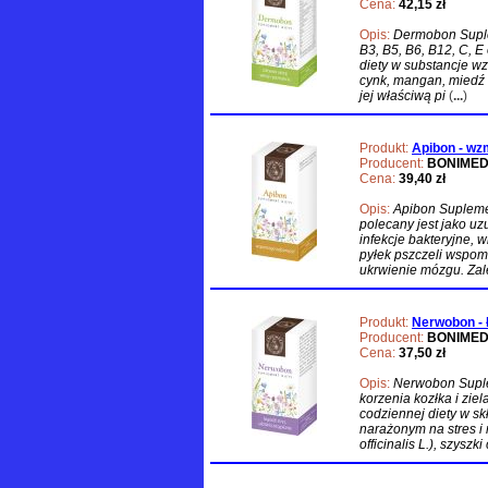
Cena:
42,15 zł
Opis:
Dermobon Suplem
B3, B5, B6, B12, C, E
diety w substancje w
cynk, mangan, miedź 
jej właściwą pi
(
...
)
Produkt:
Apibon - wz
Producent:
BONIME
Cena:
39,40 zł
Opis:
Apibon Supleme
polecany jest jako uz
infekcje bakteryjne, 
pyłek pszczeli wspom
ukrwienie mózgu. Zal
Produkt:
Nerwobon - ł
Producent:
BONIME
Cena:
37,50 zł
Opis:
Nerwobon Suplem
korzenia kozłka i zie
codziennej diety w 
narażonym na stres i 
officinalis L.), szysz