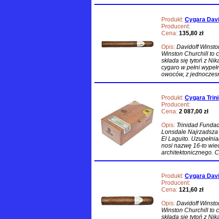
Produkt:
Cygara David
Producent:
Cena:
135,80 zł
Opis:
Davidoff Winsto
Winston Churchill to c
składa się tytoń z Nik
cygaro w pełni wypeł
owoców, z jednocze
Produkt:
Cygara Trin
Producent:
Cena:
2 087,00 zł
Opis:
Trinidad Funda
Lonsdale Najrzadsza 
El Laguito. Uzupełnia
nosi nazwę 16-to wi
architektonicznego. Cy
Produkt:
Cygara Davi
Producent:
Cena:
121,60 zł
Opis:
Davidoff Winst
Winston Churchill to c
składa się tytoń z Nik