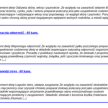
ent diety Odżywia skórę, włosy i paznokcie .Ze względu na zawartość witamin B1
 oraz krzemu, cynku, jodu i selenu preparat polecany jest jako uzupełnienie codzie
zmacniające i odżywiające włosy oraz poprawiają- ce wygląd skóry i paznokci. Pon
i selen chronią skórę przed negatywnym wpływem wolnych rodników, a miedź wpł
macnia odporność - 60 kaps.
D
nt diety Wspomaga odporność Ze względu na zawartość pyłku pszczelego prepar
upełnienie codziennej diety w składniki wspierające naturalną odporność organiz
wirusowe i grzybicze. Ponadto z publikacji naukowych wynika, że ekstrakt z propolisu
agają prawidłową czynność wątroby, żołądka, jelit i gruczołu krokowego oraz pra
e
(
...
)
agodzi stres - 60 kaps.
D
ent diety Łagodzi stres, ułatwia zasypianie Ze względu na zawartość ekstraktów
la męczennicy oraz szyszek chmielu preparat ziołowy polecany jest jako uzupełnien
składniki wspomagające utrzymanie prawidłowego stanu emocjonalnego osobom
mającym problemy z zasypianiem. Składniki: ekstrakt z korzenia kozłka (Valeriana
ki chmielu (Humulu
(
...
)