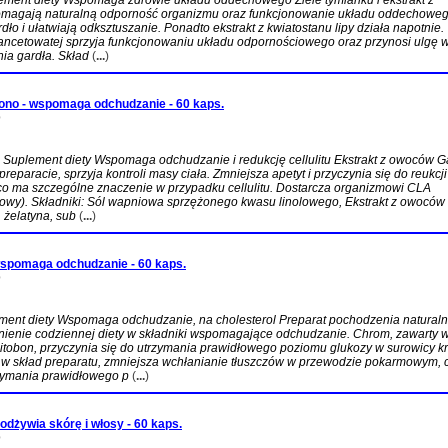
ment diety Wspomaga zdrowie układu oddechowego Ziele tymianku i ekstrakt z
pomagają naturalną odporność organizmu oraz funkcjonowanie układu oddechoweg
dło i ułatwiają odksztuszanie. Ponadto ekstrakt z kwiatostanu lipy działa napotnie.
i lancetowatej sprzyja funkcjonowaniu układu odpornościowego oraz przynosi ulgę 
ia gardła. Skład
(
...
)
no - wspomaga odchudzanie - 60 kaps.
D
Suplement diety Wspomaga odchudzanie i redukcję cellulitu Ekstrakt z owoców G
reparacie, sprzyja kontroli masy ciała. Zmniejsza apetyt i przyczynia się do reukcji
 co ma szczególne znaczenie w przypadku cellulitu. Dostarcza organizmowi CLA
lowy). Składniki: Sól wapniowa sprzężonego kwasu linolowego, Ekstrakt z owoców
 żelatyna, sub
(
...
)
wspomaga odchudzanie - 60 kaps.
D
ment diety Wspomaga odchudzanie, na cholesterol Preparat pochodzenia natural
nienie codziennej diety w składniki wspomagające odchudzanie. Chrom, zawarty 
itobon, przyczynia się do utrzymania prawidłowego poziomu glukozy w surowicy kr
w skład preparatu, zmniejsza wchłanianie tłuszczów w przewodzie pokarmowym, 
rzymania prawidłowego p
(
...
)
odżywia skórę i włosy - 60 kaps.
D