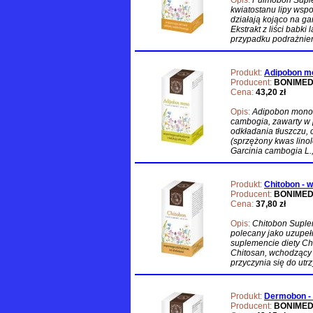
Opis:
Pulmobon Suple
kwiatostanu lipy ws
działają kojąco na gar
Ekstrakt z liści babk
przypadku podrażnien
Produkt:
Adipobon mo
Producent:
BONIME
Cena:
43,20 zł
Opis:
Adipobon mono 
cambogia, zawarty w p
odkładania tłuszczu,
(sprzężony kwas lino
Garcinia cambogia L.,
Produkt:
Chitobon - 
Producent:
BONIME
Cena:
37,80 zł
Opis:
Chitobon Suple
polecany jako uzupeł
suplemencie diety Ch
Chitosan, wchodzący 
przyczynia się do ut
Produkt:
Dermobon - 
Producent:
BONIME