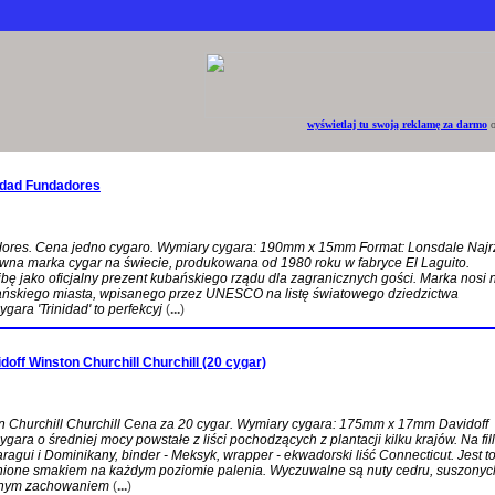
wyświetlaj tu swoją reklamę za darmo
o
idad Fundadores
dores. Cena jedno cygaro. Wymiary cygara: 190mm x 15mm Format: Lonsdale Naj
zywna marka cygar na świecie, produkowana od 1980 roku w fabryce El Laguito.
bę jako oficjalny prezent kubańskiego rządu dla zagranicznych gości. Marka nosi
ańskiego miasta, wpisanego przez UNESCO na listę światowego dziedzictwa
gara 'Trinidad' to perfekcyj
(
...
)
off Winston Churchill Churchill (20 cygar)
n Churchill Churchill Cena za 20 cygar. Wymiary cygara: 175mm x 17mm Davidoff
ygara o średniej mocy powstałe z liści pochodzących z plantacji kilku krajów. Na fil
aragui i Dominikany, binder - Meksyk, wrapper - ekwadorski liść Connecticut. Jest t
nione smakiem na każdym poziomie palenia. Wyczuwalne są nuty cedru, suszonyc
snym zachowaniem
(
...
)