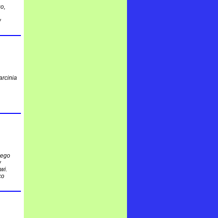
o,
w
arcinia
nego
w
wi.
co