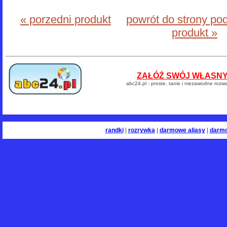
« porzedni produkt
powrót do strony po
produkt »
ZAŁÓŻ SWÓJ WŁASNY 
abc24.pl - proste, tanie i niezawodne rozw
randki
|
rozrywka
|
darmowe aliasy
|
darm