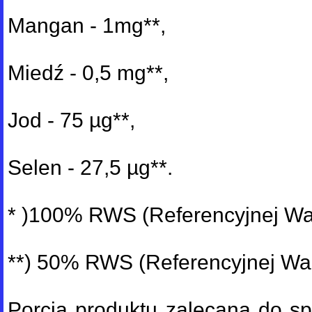
Mangan - 1mg**,
Miedź - 0,5 mg**,
Jod - 75 µg**,
Selen - 27,5 µg**.
* )100% RWS (Referencyjnej War
**) 50% RWS (Referencyjnej War
Porcja produktu zalecana do sp