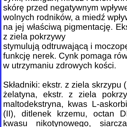
skórę przed negatywnym wpły
wolnych rodników, a miedź wpł
na jej właściwą pigmentację. Eks
z ziela pokrzywy
stymulują odtruwającą i moczo
funkcję nerek. Cynk pomaga ró
w utrzymaniu zdrowych kości.
Składniki: ekstr. z ziela skrzypu
żelatyna, ekstr. z ziela pokrzy
maltodekstryna, kwas L-askorb
(II), ditlenek krzemu, octan DL
kwasu nikotynowego, siarcz