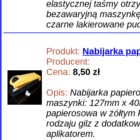
elastycznej taśmy otr
bezawaryjną maszynkę
czarne lakierowane pud
Produkt:
Nabijarka pa
Producent:
Cena:
8,50 zł
Opis:
Nabijarka papie
maszynki: 127mm x 4
papierosowa w żółtym 
rodzaju gilz z dodatk
aplikatorem.