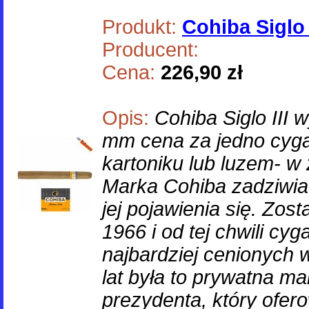
Produkt:
Cohiba Siglo I
Producent:
Cena:
226,90 zł
Opis:
Cohiba Siglo III
mm cena za jedno cyg
kartoniku lub luzem- w
Marka Cohiba zadziwia
jej pojawienia się. Zos
1966 i od tej chwili cyg
najbardziej cenionych 
lat była to prywatna m
prezydenta, który ofero