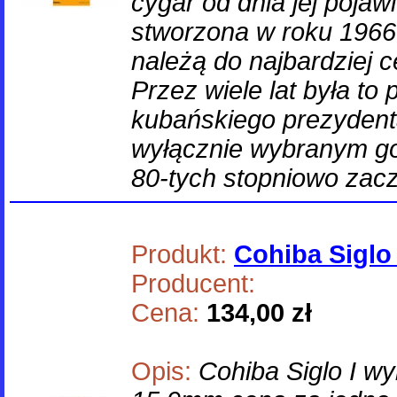
cygar od dnia jej pojawi
stworzona w roku 1966 i
należą do najbardziej 
Przez wiele lat była to
kubańskiego prezydenta
wyłącznie wybranym go
80-tych stopniowo zac
Produkt:
Cohiba Siglo 
Producent:
Cena:
134,00 zł
Opis:
Cohiba Siglo I w