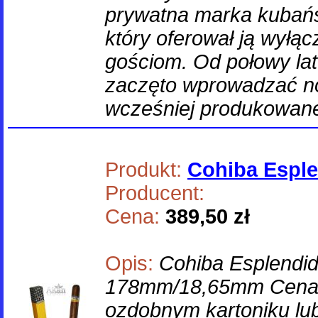
prywatna marka kubańs
który oferował ją wyłą
gościom. Od połowy lat
zaczęto wprowadzać no
wcześniej produkowane
Produkt:
Cohiba Espl
Producent:
Cena:
389,50 zł
Opis:
Cohiba Esplendi
178mm/18,65mm Cena 
ozdobnym kartoniku lu