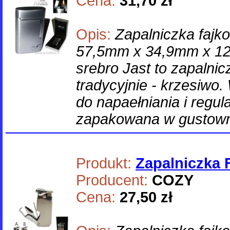
Cena:
31,70 zł
Opis:
Zapalniczka fajk
57,5mm x 34,9mm x 12
srebro Jast to zapalni
tradycyjnie - krzesiw
do napaełniania i regul
zapakowana w gustown
Produkt:
Zapalniczka
Producent:
COZY
Cena:
27,50 zł