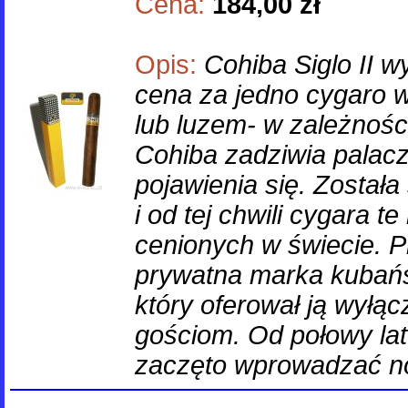
Cena:
184,00 zł
Opis:
Cohiba Siglo II 
cena za jedno cygaro 
lub luzem- w zależnośc
Cohiba zadziwia palacz
pojawienia się. Został
i od tej chwili cygara t
cenionych w świecie. Pr
prywatna marka kubańs
który oferował ją wyłą
gościom. Od połowy lat
zaczęto wprowadzać n