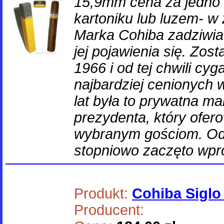
15,9mm cena za jedno
kartoniku lub luzem- w
Marka Cohiba zadziwia
jej pojawienia się. Zos
1966 i od tej chwili cyg
najbardziej cenionych 
lat była to prywatna m
prezydenta, który ofero
wybranym gościom. Od 
stopniowo zaczęto wp
Produkt:
Cohiba Siglo 
Producent: