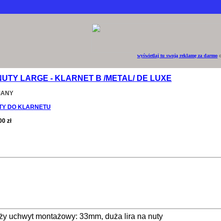
wyświetlaj tu swoją reklamę za darmo
o
NUTY LARGE - KLARNET B /METAL/ DE LUXE
MANY
TY DO KLARNETU
00 zł
Duży uchwyt montażowy: 33mm, duża lira na nuty