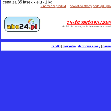
cena za 35 lasek kleju - 1 kg
« porzedni produkt
powrót do strony podglądu pr
ZAŁÓŻ SWÓJ WŁASNY 
abc24.pl - proste, tanie i niezawodne rozw
randki
|
rozrywka
|
darmowe aliasy
|
darm