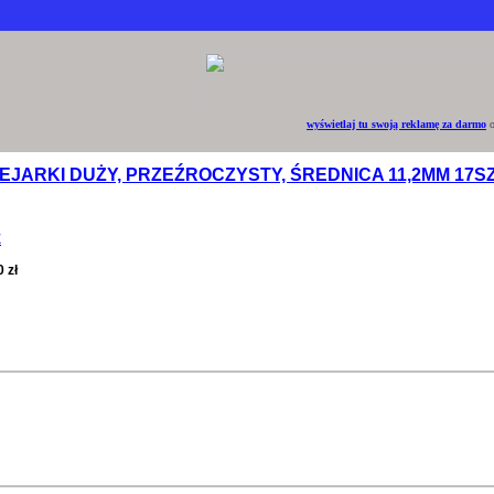
wyświetlaj tu swoją reklamę za darmo
o
EJARKI DUŻY, PRZEŹROCZYSTY, ŚREDNICA 11,2MM 17S
E
 zł