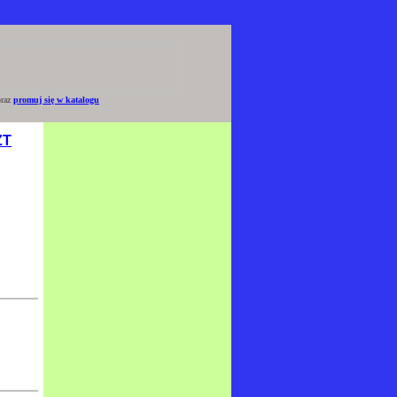
raz
promuj się w katalogu
ZT