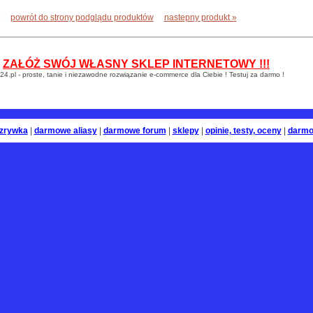
powrót do strony podglądu produktów
nastepny produkt »
ZAŁÓŻ SWÓJ WŁASNY SKLEP INTERNETOWY !!!
24.pl - proste, tanie i niezawodne rozwiązanie e-commerce dla Ciebie ! Testuj za darmo !
zrywka
|
darmowe aliasy
|
darmowe forum
|
sklepy
|
opinie, testy, oceny
|
darmo