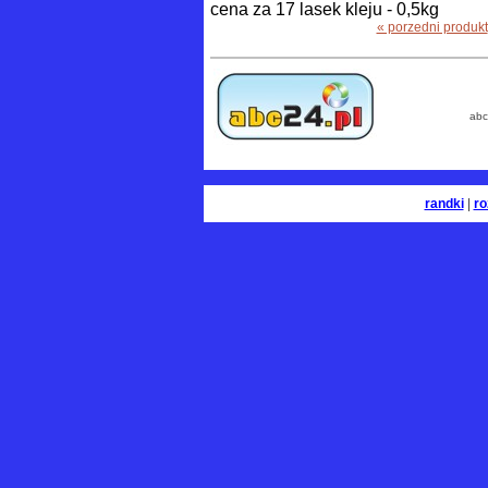
cena za 17 lasek kleju - 0,5kg
« porzedni produkt
abc
randki
|
ro