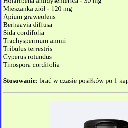
Holarrbena antidysenterica - 30 mg
Mieszanka ziół - 120 mg
Apium graweolens
Berhaavia diffusa
Sida cordifolia
Trachyspermum ammi
Tribulus terrestris
Cyperus rotundus
Tinospora cordifolia
Stosowanie
: brać w czasie posiłków po 1 kap