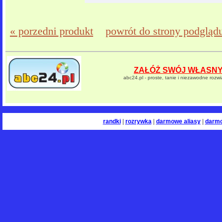
« porzedni produkt
powrót do strony podgląd
ZAŁÓŻ SWÓJ WŁASNY 
abc24.pl - proste, tanie i niezawodne rozw
randki
|
rozrywka
|
darmowe aliasy
|
darm