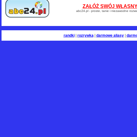
ZAŁÓŻ SWÓJ WŁASNY 
abc24.pl - proste, tanie i niezawodne rozw
randki
|
rozrywka
|
darmowe aliasy
|
darm