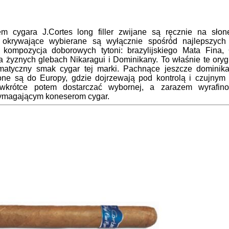
m cygara J.Cortes long filler zwijane są ręcznie na słon
e okrywające wybierane są wyłącznie spośród najlepszych 
kompozycja doborowych tytoni: brazylijskiego Mata Fina, 
a żyznych glebach Nikaragui i Dominikany. To właśnie te oryg
omatyczny smak cygar tej marki. Pachnące jeszcze dominik
ne są do Europy, gdzie dojrzewają pod kontrolą i czujnym
ż wkrótce potem dostarczać wybornej, a zarazem wyrafin
wymagającym koneserom cygar.