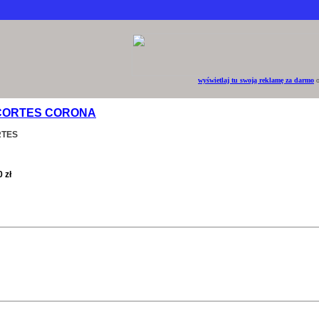
wyświetlaj tu swoją reklamę za darmo
o
CORTES CORONA
RTES
 zł