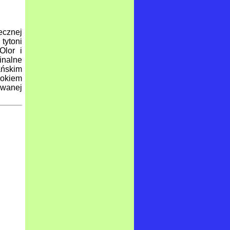
ecznej
tytoni
Olor i
inalne
ańskim
 okiem
owanej