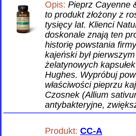
Opis:
Pieprz Cayenne 
to produkt złożony z ro
tysięcy lat. Klienci Nat
doskonale znają ten pr
historię powstania firm
kajeński był pierwszym z
żelatynowych kapsułe
Hughes. Wypróbuj pow
właściwości pieprzu ka
Czosnek (Allium sativ
antybakteryjne, zwięks
Produkt:
CC-A