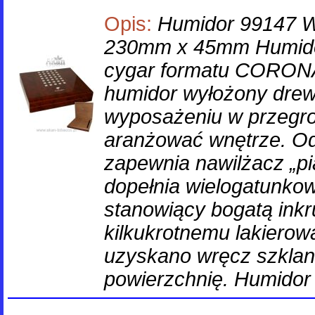
Opis:
Humidor 99147 
230mm x 45mm Humidor
cygar formatu CORONA
humidor wyłożony dre
wyposażeniu w przegr
aranżować wnętrze. Od
zapewnia nawilżacz „pi
dopełnia wielogatunkowy
stanowiący bogatą inkru
kilkukrotnemu lakierow
uzyskano wręcz szklan
powierzchnię. Humidor