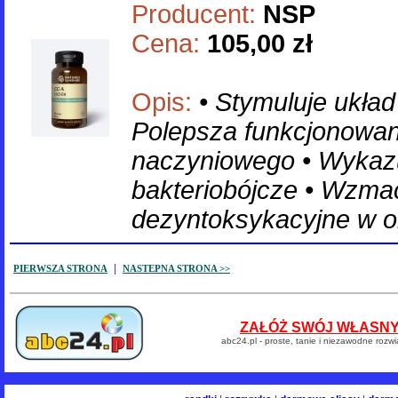
Producent:
NSP
Cena:
105,00 zł
Opis:
• Stymuluje ukła
Polepsza funkcjonowan
naczyniowego • Wykazuj
bakteriobójcze • Wzma
dezyntoksykacyjne w o
|
PIERWSZA STRONA
NASTEPNA STRONA >>
ZAŁÓŻ SWÓJ WŁASNY 
abc24.pl - proste, tanie i niezawodne rozw