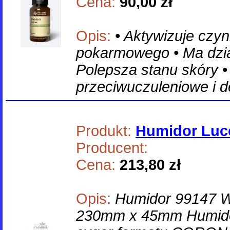
Cena:
90,00 zł
Opis:
• Aktywizuje czy
pokarmowego • Ma dzi
Polepsza stanu skóry •
przeciwuczuleniowe i 
Produkt:
Humidor Lucc
Producent:
Cena:
213,80 zł
Opis:
Humidor 99147 
230mm x 45mm Humidor