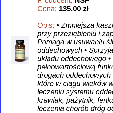
Producent:
NSP
Cena:
135,00 zł
Opis:
• Zmniejsza kasze
przy przeziębieniu i zap
Pomaga w usuwaniu śl
oddechowych • Sprzyja 
układu oddechowego •
pełnowartościową funk
drogach oddechowych W
które w ciągu wieków 
leczeniu systemu odde
krawiak, pażytnik, fenk
leczenia chorób dróg o