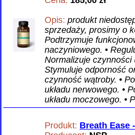
Cena:
185,00 zł
Opis:
produkt niedostę
sprzedaży, prosimy o ko
Podtrzymuje funkcjono
naczyniowego. • Reguluj
Normalizuje czynności
Stymuluje odporność o
czynność wątroby. • P
układu nerwowego. • P
układu moczowego. • P
Produkt:
Breath Ease 