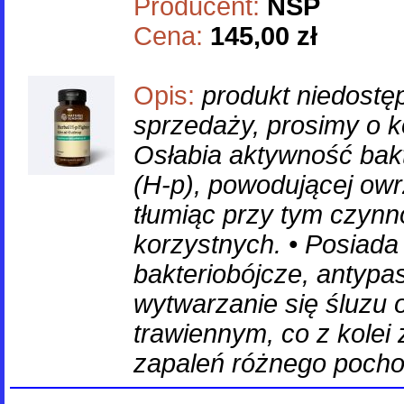
Producent:
NSP
Cena:
145,00 zł
Opis:
produkt niedostę
sprzedaży, prosimy o ko
Osłabia aktywność bakte
(H-p), powodującej owr
tłumiąc przy tym czynno
korzystnych. • Posiada 
bakteriobójcze, antypa
wytwarzanie się śluzu 
trawiennym, co z kolei
zapaleń różnego pocho