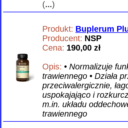
(
...
)
Produkt:
Buplerum Plu
Producent:
NSP
Cena:
190,00 zł
Opis:
• Normalizuje fun
trawiennego • Działa p
przeciwalergicznie, łago
uspokajająco i rozkur
m.in. układu oddechowe
trawiennego