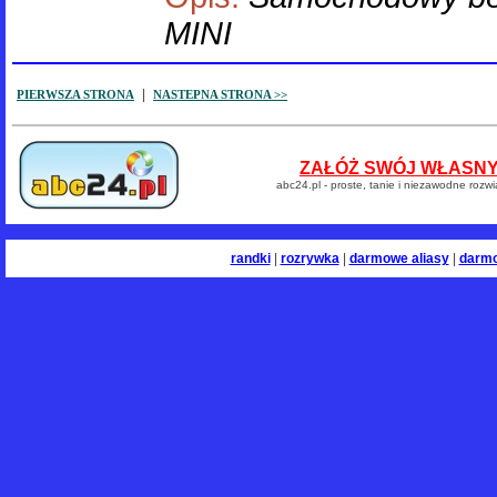
MINI
|
PIERWSZA STRONA
NASTEPNA STRONA >>
ZAŁÓŻ SWÓJ WŁASNY 
abc24.pl - proste, tanie i niezawodne rozw
randki
|
rozrywka
|
darmowe aliasy
|
darm