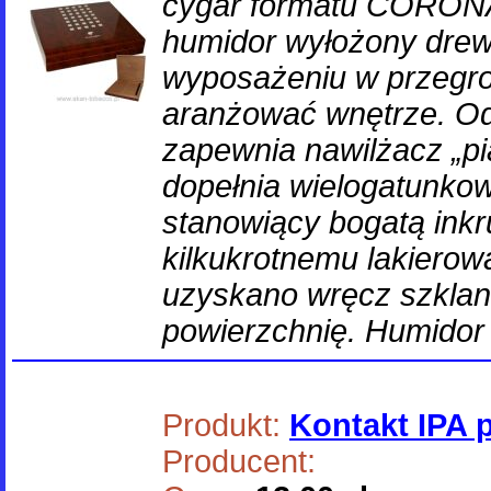
cygar formatu CORONA
humidor wyłożony dre
wyposażeniu w przegr
aranżować wnętrze. Od
zapewnia nawilżacz „pi
dopełnia wielogatunkowy
stanowiący bogatą inkru
kilkukrotnemu lakierow
uzyskano wręcz szklan
powierzchnię. Humidor
Produkt:
Kontakt IPA 
Producent: