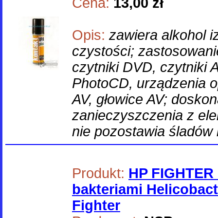
Cena:
13,00 zł
Opis:
zawiera alkohol 
czystości; zastosowan
czytniki DVD, czytniki
PhotoCD, urządzenia 
AV, głowice AV; dosko
zanieczyszczenia z el
nie pozostawia śladów 
Produkt:
HP FIGHTER 
bakteriami Helicobact
Fighter