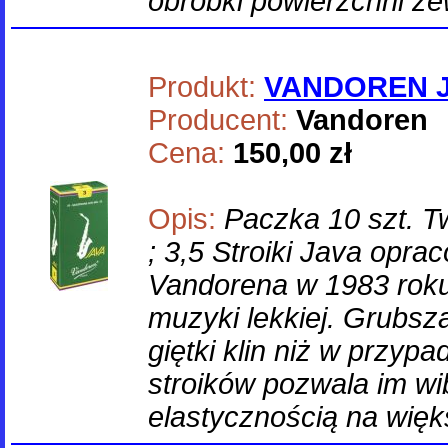
obróbki powierzchni ze
Produkt:
VANDOREN JA
Producent:
Vandoren
Cena:
150,00 zł
Opis:
Paczka 10 szt. Twa
; 3,5 Stroiki Java opra
Vandorena w 1983 roku 
muzyki lekkiej. Grubsz
giętki klin niż w przyp
stroików pozwala im w
elastycznością na więk