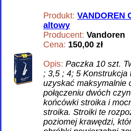
Produkt:
VANDOREN C
altowy
Producent:
Vandoren
Cena:
150,00 zł
Opis:
Paczka 10 szt. Twa
; 3,5 ; 4; 5 Konstrukcj
uzyskać maksymalnie c
połączeniu dwóch czynn
końcówki stroika i mocn
stroika. Stroiki te roz
poziomej krawędzi, któ