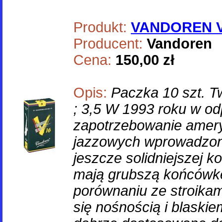
Produkt:
VANDOREN V1
Producent:
Vandoren
Cena:
150,00 zł
Opis:
Paczka 10 szt. Twa
; 3,5 W 1993 roku w od
zapotrzebowanie amer
jazzowych wprowadzono
jeszcze solidniejszej ko
mają grubszą końcówkę 
porównaniu ze stroikam
się nośnością i blaskie