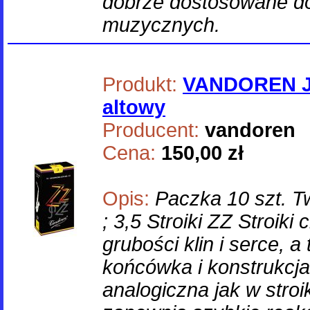
dobrze dostosowane d
muzycznych.
Produkt:
VANDOREN J
altowy
Producent:
vandoren
Cena:
150,00 zł
Opis:
Paczka 10 szt. Twa
; 3,5 Stroiki ZZ Stroiki
grubości klin i serce, 
końcówka i konstrukcja
analogiczna jak w stroi