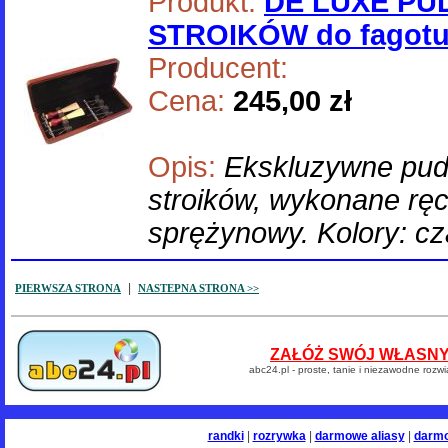
Produkt:
DE LUXE PU
STROIKÓW do fagot
Producent:
Cena:
245,00 zł
Opis:
Ekskluzywne pud
stroików, wykonane rę
sprężynowy. Kolory: c
|
PIERWSZA STRONA
NASTEPNA STRONA >>
ZAŁÓŻ SWÓJ WŁASNY 
abc24.pl - proste, tanie i niezawodne rozw
randki
|
rozrywka
|
darmowe aliasy
|
darm