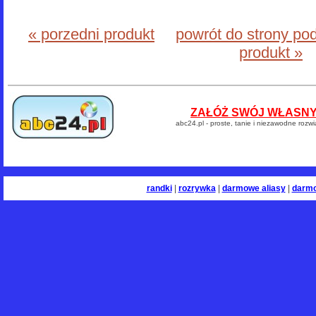
« porzedni produkt
powrót do strony po
produkt »
ZAŁÓŻ SWÓJ WŁASNY 
abc24.pl - proste, tanie i niezawodne rozw
randki
|
rozrywka
|
darmowe aliasy
|
darm