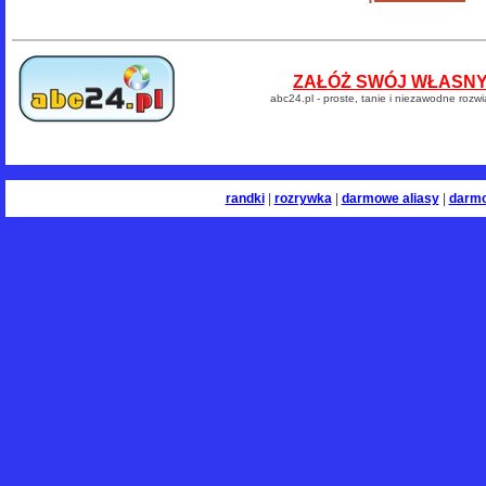
ZAŁÓŻ SWÓJ WŁASNY 
abc24.pl - proste, tanie i niezawodne rozw
randki
|
rozrywka
|
darmowe aliasy
|
darm