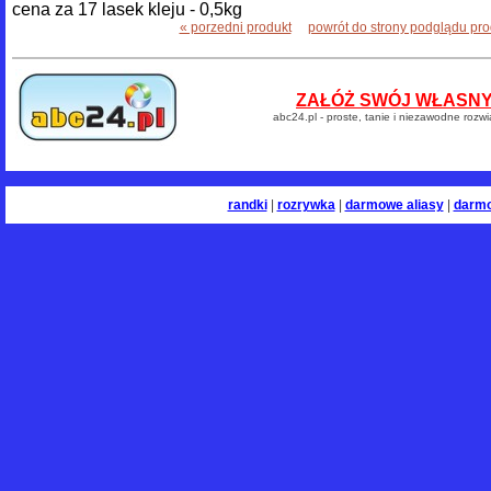
cena za 17 lasek kleju - 0,5kg
« porzedni produkt
powrót do strony podglądu pr
ZAŁÓŻ SWÓJ WŁASNY 
abc24.pl - proste, tanie i niezawodne rozw
randki
|
rozrywka
|
darmowe aliasy
|
darm