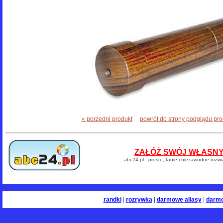
« porzedni produkt
powrót do strony podglądu pr
ZAŁÓŻ SWÓJ WŁASNY 
abc24.pl - proste, tanie i niezawodne rozw
randki
|
rozrywka
|
darmowe aliasy
|
darm