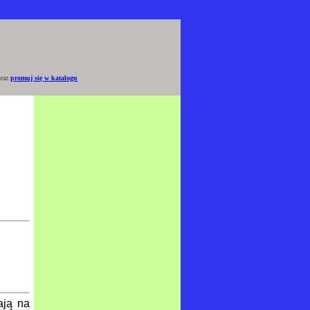
raz
promuj się w katalogu
ają na