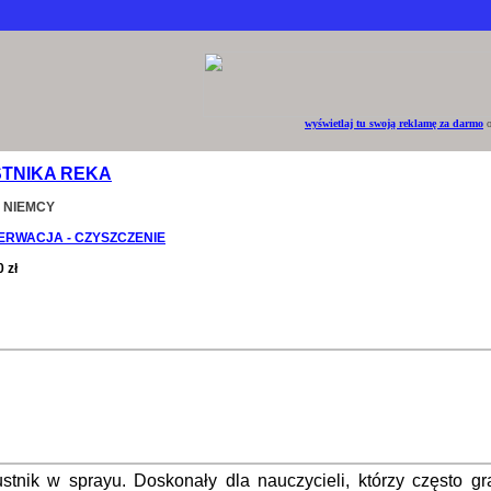
wyświetlaj tu swoją reklamę za darmo
o
STNIKA REKA
 NIEMCY
RWACJA - CZYSZCZENIE
 zł
stnik w sprayu. Doskonały dla nauczycieli, którzy często gr